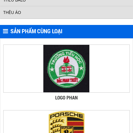
THÊU ÁO
SẢN PHẨM CÙNG LOẠI
LOGO T640
LOGO PHAN