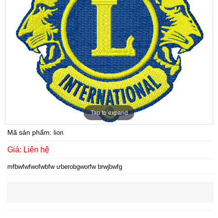
LOGO BARCALONA
Tap to expand
Mã sản phẩm:
lion
Giá: Liên hệ
LOGO AMY
mfbwfwfwofwbfw ưberobgworfw brwjbwfg