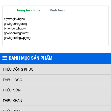
Thông tin chi tiết
Bình luận
egwrbgirwbgrw
grwbgoerbgorwg
LOGO ASENAL
bhiwrborwbgowr
grwbgorwbgowrgf
grwbgorwbgwpgwg
DANH MỤC SẢN PHẨM
THÊU ĐỒNG PHỤC
THÊU LOGO
LOGO 8
THÊU NÓN
THÊU KHĂN
THÊU BALO