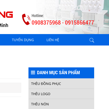
Hotline:
0908375968 - 0915866477
TUYỂN DỤNG
LIÊN HỆ
DANH MỤC SẢN PHẨM
THÊU ĐỒNG PHỤC
THÊU LOGO
THÊU NÓN