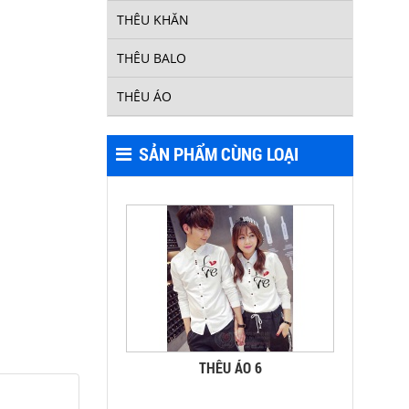
THÊU KHĂN
THÊU BALO
THÊU ÁO
THÊU ÁO 7
SẢN PHẨM CÙNG LOẠI
THÊU ÁO 6