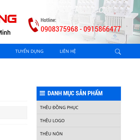
Hotline:
0908375968 - 0915866477
THÊU ÁO 1
TUYỂN DỤNG
LIÊN HỆ
DANH MỤC SẢN PHẨM
THÊU ĐỒNG PHỤC
THÊU ÁO 7
THÊU LOGO
THÊU NÓN