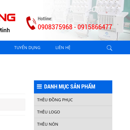
Hotline:
0908375968 - 0915866477
TUYỂN DỤNG
LIÊN HỆ
DANH MỤC SẢN PHẨM
THÊU ĐỒNG PHỤC
THÊU BALO 4
THÊU LOGO
THÊU NÓN