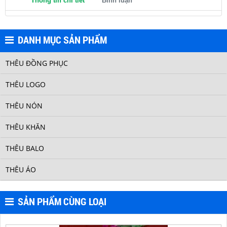
Thông tin chi tiết
Bình luận
DANH MỤC SẢN PHẨM
THÊU ĐỒNG PHỤC
THÊU LOGO
THÊU KHĂN 5
THÊU NÓN
THÊU KHĂN
THÊU BALO
THÊU ÁO
SẢN PHẨM CÙNG LOẠI
THÊU KHĂN 4