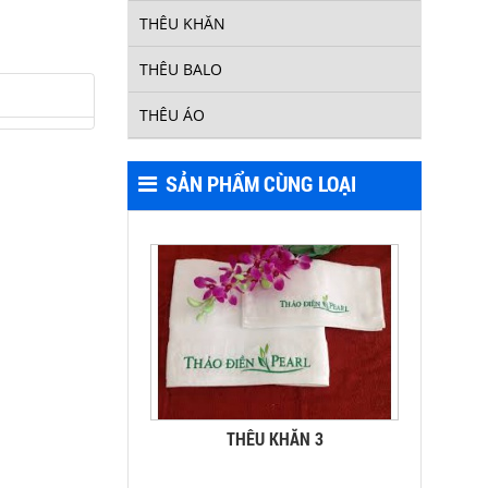
THÊU KHĂN
THÊU BALO
THÊU ÁO
THÊU KHĂN 4
SẢN PHẨM CÙNG LOẠI
THÊU KHĂN 3