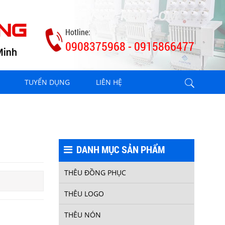
Hotline:
0908375968 - 0915866477
THÊU KHĂN 1
TUYỂN DỤNG
LIÊN HỆ
DANH MỤC SẢN PHẨM
THÊU ĐỒNG PHỤC
THÊU KHĂN 5
THÊU LOGO
THÊU NÓN