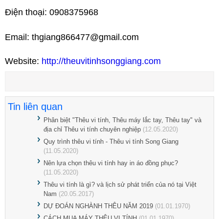
Điện thoại: 0908375968
Email: thgiang866477@gmail.com
Website:
http://theuvitinhsonggiang.com
Tin liên quan
Phân biệt "Thêu vi tính, Thêu máy lắc tay, Thêu tay" và
địa chỉ Thêu vi tính chuyên nghiệp
(12.05.2020)
Quy trình thêu vi tính - Thêu vi tính Song Giang
(11.05.2020)
Nên lựa chọn thêu vi tính hay in áo đồng phục?
(11.05.2020)
Thêu vi tính là gì? và lịch sử phát triển của nó tại Việt
Nam
(20.05.2017)
DỰ ĐOÁN NGHÀNH THÊU NĂM 2019
(01.01.1970)
CÁCH MUA MÁY THÊU VI TÍNH
(01.01.1970)