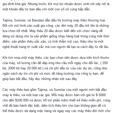
gia đình khá giả. Nhưng trước khi mọi lợi nhuận được sinh xôi nãy nỡ là
một khoản đầu tư ban đầu với một con số vô cùng hấp dẫn.
Tajima, Sunstar, và Barudan dẫn đầu thị trường máy thêu thương mại.
Đối với mô hình sản xuất gia công, các đời máy 20 đầu trở lên là những
lựa chọn tốt nhất. Máy thêu 20 đầu được biết đến với chức năng dễ
dàng sử dụng cho ra sản phẩm giống nhau hàng loạt trong cùng một thời
điểm, sản phẩm thêu sắc xão, có tính thẫm mỹ cao, thêu như là một
nghệ thuật trang trí xuất xắc mà con người đã tạo ra cách đây từ rất lâu.
Khi tìm mua một máy thêu, các bạn chọn nên được dựa trên kích thước
của máy, số lượng cần để đáp ứng nhu cầu mỗi ngày cho đối tác, ( 200
bộ, 2000 bộ hay 20.000 bộ ) và chi phí đầu tư của các dự án, cũng như
ngân sách dự trù chi phí và mức độ tăng trưởng của công ty bạn, để
giúp bạn bắt đầu, hãy đọc những nhận xét sau đây.
Các máy thêu bao gồm Tajima, và Sunstar của một người mới bắt đầu
may & thêu, và một loạt các giá. Mỗi máy được bán với giá từ $ 5000
cho đến $100.000 và được hỗ trợ phần mềm thiết kế thêu miễn phí, cùng
chế độ bảo hành đặc biệt, diện tích thêu lớn cho bạn không gian để có
thể thêu được da dạng mặc hàng và ngày nay các máy thêu đời mới cho