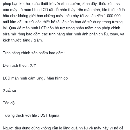
phép bạn kết hợp các thiết kế với đính cườm, đính dây, thêu xù …vv .
các máy có màn hình LCD rất dễ nhìn thấy trên màn hình, file thiết kế là
hầu như không giới hạn những máy thêu này tối đa lên đến 1.000.000
mũi kim để lưu trữ các thiết kế tải lên của bạn để sử dụng trong tương
lai. Qua đó màn hình LCD còn hỗ trợ trong phần mềm cho phép chỉnh
sửa mở rộng bao gồm các tính năng như hình ảnh phản chiếu, xoay, và
kích thước tăng / giảm.
Tính năng chính sản phẩm bao gồm:
Diện tích thêu : X/Y
LCD màn hình cảm ứng / Màn hình cơ
Xuất xứ
Tốc độ
Tương thích với file : DST tajima
Người tiêu dùng cũng không cần lo lắng quá nhiều về máy này vì nó dễ