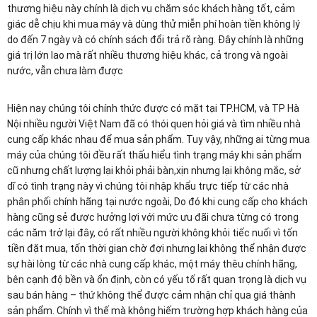
thương hiệu này chính là dịch vụ chăm sóc khách hàng tốt, cảm 
giác dễ chịu khi mua máy và dùng thử miễn phí hoàn tiền không lý 
do đến 7 ngày và có chính sách đổi trả rõ ràng. Đây chính là những 
giá trị lớn lao mà rất nhiều thương hiệu khác, cả trong và ngoài 
nước, vẫn chưa làm được
Hiện nay chúng tôi chính thức được có mặt tại TP.HCM, và TP Hà 
Nội nhiều người Việt Nam đã có thói quen hỏi giá và tìm nhiều nhà 
cung cấp khác nhau để mua sản phẩm. Tuy vậy, những ai từng mua 
máy của chúng tôi đều rất thấu hiểu tình trạng máy khi sản phẩm 
cũ nhưng chất lượng lại khỏi phải bàn,xịn nhưng lại không mắc, sở 
dĩ có tình trạng này vì chúng tôi nhập khẩu trực tiếp từ các nhà 
phân phối chính hãng tại nước ngoài, Do đó khi cung cấp cho khách 
hàng cũng sẻ được hưởng lợi với mức ưu đãi chưa từng có trong 
các năm trở lại đây, có rất nhiều người không khỏi tiếc nuối vì tốn 
tiền đặt mua, tốn thời gian chờ đợi nhưng lại không thể nhận được 
sự hài lòng từ các nhà cung cấp khác, một máy thêu chính hãng, 
bên cạnh độ bền và ổn định, còn có yếu tố rất quan trọng là dịch vụ 
sau bán hàng – thứ không thể được cảm nhận chỉ qua giá thành 
sản phẩm. Chính vì thế mà không hiếm trường hợp khách hàng của 