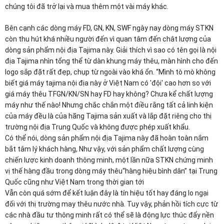
chúng tôi đã trở lại và mua thêm một vài máy khác.
Bên cạnh các dòng máy FD, GN, KN, SWF ngày nay dòng máy STKN 
còn thu hút khá nhiều người đến vì quan tâm đến chât lượng của 
dòng sản phẩm nội địa Tajima này. Giải thích vì sao có tên gọi là nội 
địa Tajima nhìn tổng thể từ dàn khung máy thêu, màn hình cho đến 
logo sắp đặt rất đẹp, chụp từ ngoài vào khá ổn. “Mình tò mò không 
biết giá máy tajima nội địa này ở Việt Nam có 'đội' cao hơn so với 
giá máy thêu TFGN/KN/SN hay FD hay không? Chưa kể chất lượng 
máy như thế nào! Nhưng chắc chắn một điều rằng tất cả linh kiện 
của máy đều là của hãng Tajima sản xuất và lắp đặt riêng cho thị 
trường nội địa Trung Quốc và không được phép xuất khẩu.
Có thể nói, dòng sản phẩm nội địa Tajima này đã hoàn toàn nắm 
bắt tâm lý khách hàng, Như vậy, với sản phẩm chất lượng cùng 
chiến lược kinh doanh thông minh, một lần nữa STKN chứng minh 
vị thế hàng đầu trong dòng máy thêu“hàng hiệu bình dân” tại Trung 
Quốc cũng như Việt Nam trong thời gian tới
Vẫn còn quá sớm để kết luận đây là tín hiệu tốt hay đáng lo ngại 
đối với thị trường may thêu nước nhà. Tuy vậy, phản hồi tích cực từ 
các nhà đầu tư thông minh rất có thể sẽ là động lực thúc đẩy nền 