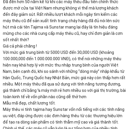
Đã đến hơn 50 năm kể từ khi các máy thêu đầu tiên chính thức 
được mở cửa tại Việt Nam nhưng không vì thế mà lượng khách 
đến đây giảm sút. Rất nhiều lượt khách mỗi ngày tìm kiếm các 
máy thêu cũ để sản xuất tình trạng cháy hàng đã đủ nói lên sức 
hút mà cái tên Tajima và Sunstar mang lại đây là tín hiệu đáng 
mừng cho các nhà cung cấp máy thêu cũ, hay chỉ đơn giản là cơn 
sốt nhất thời?
Giá cả phải chăng !
Với mức giá trung bình từ 5000 USD đến 30,000 USD (khoảng 
100.000,000 đến 1.000.000.000 VNĐ), có thể nói những máy thêu 
hiện nay khá hợp lý với mức thu nhập trung bình của người Việt 
Nam, bên cạnh đó, khi so sánh với những “dòng máy” nhập khẩu từ 
Hàn Quốc, Trung Quốc hay Nhật Bản, mức giá này còn thấp hơn rất 
nhiều. Một máy thêu đã qua sử dụng với tính năng tương đương, 
giá thành chỉ bằng ¼ máy mới rẻ hơn nhiều so với giá thị trường, bài 
toàn kinh tế về vốn phần nào cũng dễ thở hơn
Mẫu mã đẹp, chất lượng tốt.
Máy thêu vi tính tajima hay Sunstar vốn nổi tiếng với các tính năng 
uu việt, đáp ứng được các đơn hàng thêu từ các thương hiệu lớn 
để tạo ra dòng sản phẩm có tính thẫm mỹ cao và giá thành tốt. 
Chính vì thế, các máy cũ vẫn luôn là sự tổng hợp của nhiều tính 