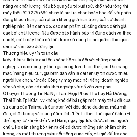
năng và chất lượng, Nếu bỏ qua yếu tố xuất xứ, khổ thêu rộng thì 
máy thêu 920 275x680 chính là sự lựa chọn hoàn hảo đối với phần 
đông khách hàng, sản phẩm không giới hạn trong bất cứ doanh 
nghiệp nào. Bên cạnh đó, các sản phẩm cũ cũng được đánh giá 
cao bởi chất lượng. Nếu được bảo hành, bảo trì đúng cách và theo 
chu kì, một máy thêu có thể được sử dụng trong quãng thời gian 
dài mới cần bão dưỡng lại.
Thương hiệu uy tín toàn cầu
Máy thêu vi tính là cái tên không hề xa lạ đối với những doanh 
nghiệp và các công ty thêu gia công trên toàn thế giới. Dù mang 
mác “hàng hiệu cũ ”, giá bình dân vẫn là cái tên uy tín được nhiều 
người lựa chọn, từ các Công ty may mặc nổi tiếng, doanh nghiệp 
vừa và nhỏ, các cá nhân khởi nghiệp với số vốn vừa phải
Ở huyện Thường Tín Hà Nội, Tam Hiệp Phúc Thọ hay Hải Dương, 
Thái Bình,Tp HCM ..vv không khó để bắt gặp một máy thêu đã qua 
sử dụng của Tajima và Sunstar. Với kiểu dáng đa dạng, mẫu mã 
đẹp, chất lượng và mang đậm tính “bền bỉ theo thời gian” Chính vì 
thế, ngay từ khi về đến Việt Nam, ngay lập tức được nhiều người 
chú ý. Họ sẵn sàng bỏ tiền ra để có được những sản phẩm chất 
lượng, do một thương hiệu nổi tiếng cung cấp, cái giá để trả cho 